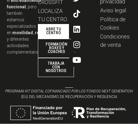
el
entrenamiento
privacidad
CROSSFIT
funcional
, pero
Aviso legal
LOCALIZA
también
TU CENTRO
Política de
estamos
especializados
Cookies
ABRE TU
en
movilidad
,
resistencia
,
CENTRO
Condiciones
y diferentes
de venta
FORMACIÓN
actividades
BOXES Y
complementarias.
COACHES
TRABAJA
CON
NOSOTROS
PROGRAMA KIT DIGITAL COFINANCIADO POR LOS FONDOS NEXT GENERATION
(EU) DEL MECANISMO DE RECUPERACIÓN Y RESILENCIA