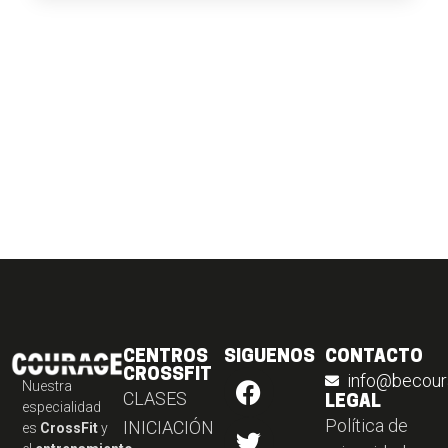
CENTROS
SIGUENOS
CONTACTO
CROSSFIT
info@becour
Nuestra
CLASES
LEGAL
especialidad
Política de
INICIACIÓN
es
CrossFit
y