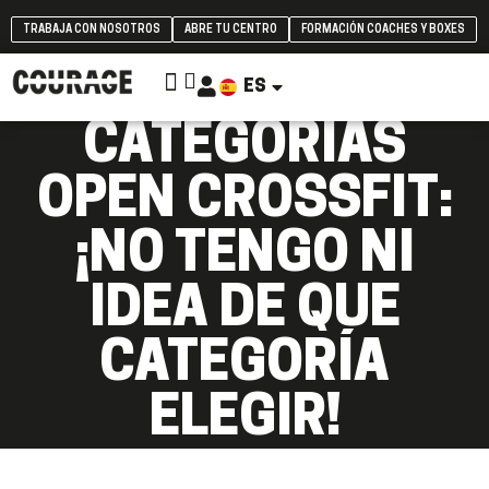
TRABAJA CON NOSOTROS
ABRE TU CENTRO
FORMACIÓN COACHES Y BOXES
ES
EN
CATEGORÍAS
OPEN CROSSFIT:
¡NO TENGO NI
IDEA DE QUE
CATEGORÍA
ELEGIR!