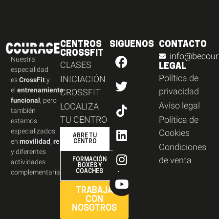
CENTROS
SIGUENOS
CONTACTO
CROSSFIT
info@becour
Nuestra
CLASES
LEGAL
especialidad
Política de
INICIACIÓN
es
CrossFit
y
el
entrenamiento
privacidad
CROSSFIT
funcional
, pero
Aviso legal
LOCALIZA
también
TU CENTRO
Política de
estamos
especializados
Cookies
ABRE TU
en
movilidad
,
resistencia
,
CENTRO
Condiciones
y diferentes
de venta
FORMACIÓN
actividades
BOXES Y
complementarias.
COACHES
TRABAJA
CON
NOSOTROS