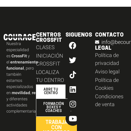
CENTROS
SIGUENOS
CONTACTO
CROSSFIT
info@becour
Nuestra
CLASES
LEGAL
especialidad
Política de
INICIACIÓN
es
CrossFit
y
el
entrenamiento
privacidad
CROSSFIT
funcional
, pero
Aviso legal
LOCALIZA
también
TU CENTRO
Política de
estamos
especializados
Cookies
ABRE TU
en
movilidad
,
resistencia
,
CENTRO
Condiciones
y diferentes
de venta
FORMACIÓN
actividades
BOXES Y
complementarias.
COACHES
TRABAJA
CON