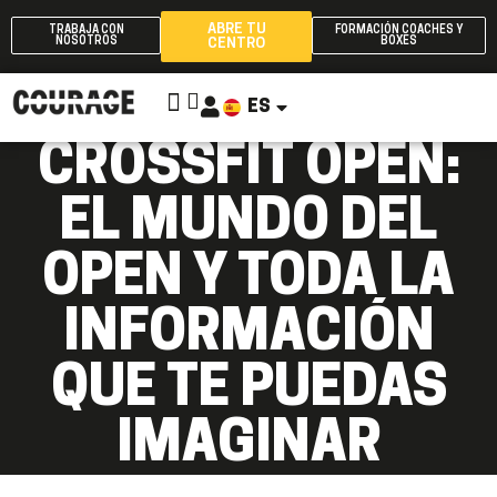
ABRE TU
TRABAJA CON
FORMACIÓN COACHES Y
NOSOTROS
BOXES
CENTRO
ES
EN
CROSSFIT OPEN:
EL MUNDO DEL
OPEN Y TODA LA
INFORMACIÓN
QUE TE PUEDAS
IMAGINAR