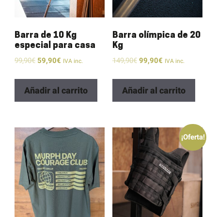
Barra de 10 Kg
Barra olímpica de 20
especial para casa
Kg
99,90
€
59,90
€
149,90
€
99,90
€
IVA inc.
IVA inc.
Añadir al carrito
Añadir al carrito
¡Oferta!