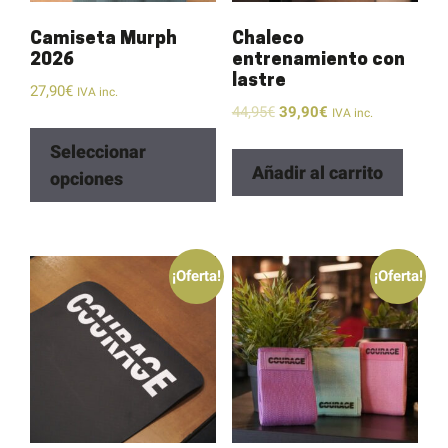
Camiseta Murph
Chaleco
2026
entrenamiento con
lastre
27,90
€
IVA inc.
44,95
€
39,90
€
IVA inc.
Seleccionar
Añadir al carrito
opciones
¡Oferta!
¡Oferta!