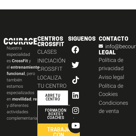
CENTROS
SIGUENOS
CONTACTO
CROSSFIT
info@becour
Nuestra
CLASES
LEGAL
especialidad
Política de
INICIACIÓN
es
CrossFit
y
el
entrenamiento
privacidad
CROSSFIT
funcional
, pero
Aviso legal
LOCALIZA
también
TU CENTRO
Política de
estamos
especializados
Cookies
ABRE TU
en
movilidad
,
resistencia
,
CENTRO
Condiciones
y diferentes
de venta
FORMACIÓN
actividades
BOXES Y
complementarias.
COACHES
TRABAJA
CON