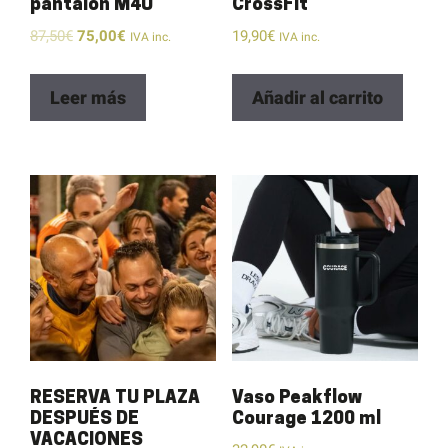
pantalón M4U
CrossFit
87,50
€
75,00
€
19,90
€
IVA inc.
IVA inc.
Leer más
Añadir al carrito
RESERVA TU PLAZA
Vaso Peakflow
DESPUÉS DE
Courage 1200 ml
VACACIONES