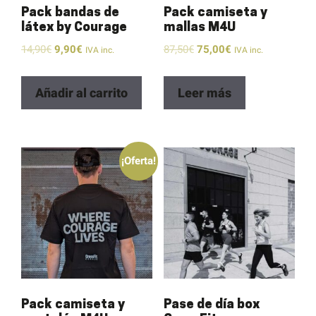
Pack bandas de
Pack camiseta y
látex by Courage
mallas M4U
14,90
€
9,90
€
87,50
€
75,00
€
IVA inc.
IVA inc.
Añadir al carrito
Leer más
¡Oferta!
Pack camiseta y
Pase de día box