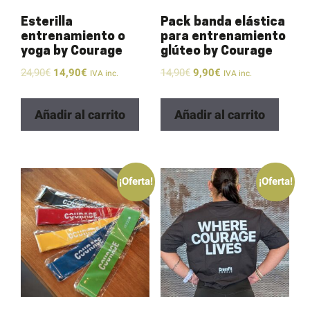
Esterilla
Pack banda elástica
entrenamiento o
para entrenamiento
yoga by Courage
glúteo by Courage
24,90
€
14,90
€
14,90
€
9,90
€
IVA inc.
IVA inc.
Añadir al carrito
Añadir al carrito
¡Oferta!
¡Oferta!