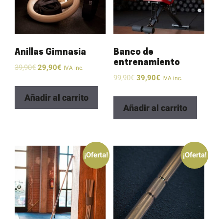
Anillas Gimnasia
Banco de
entrenamiento
39,90
€
29,90
€
IVA inc.
99,90
€
39,90
€
IVA inc.
Añadir al carrito
Añadir al carrito
¡Oferta!
¡Oferta!