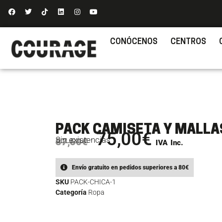
CONÓCENOS
CENTROS
PACK CAMISETA Y MALLA
75,00
€
Sin existencias
87,50
€
IVA Inc.
Envío gratuito en pedidos superiores a 80€
SKU
PACK-CHICA-1
Categoría
Ropa