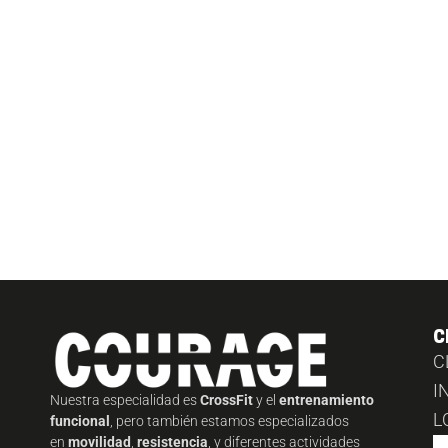
C
C
I
Nuestra especialidad es
CrossFit
y el
entrenamiento
L
funcional
, pero también estamos especializados
en
movilidad
,
resistencia
, y diferentes actividades