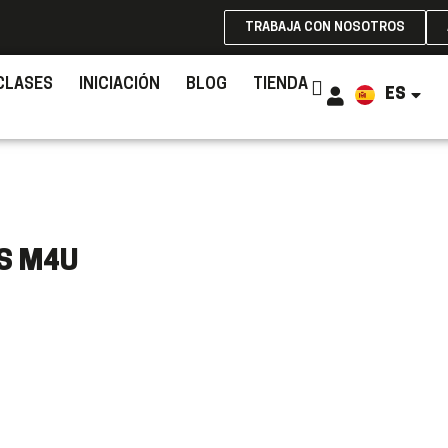
TRABAJA CON NOSOTROS
CLASES
INICIACIÓN
BLOG
TIENDA
ES
EN
S M4U