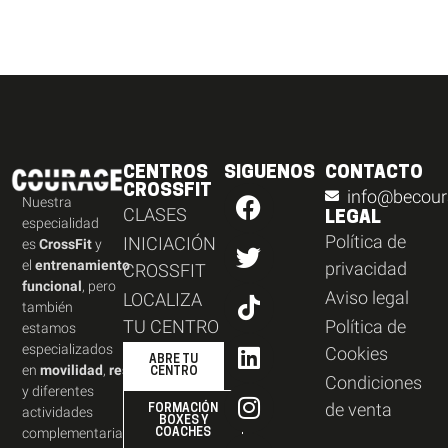
CENTROS
SIGUENOS
CONTACTO
CROSSFIT
info@becour
Nuestra
CLASES
LEGAL
especialidad
Política de
INICIACIÓN
es
CrossFit
y
el
entrenamiento
privacidad
CROSSFIT
funcional
, pero
Aviso legal
LOCALIZA
también
TU CENTRO
Política de
estamos
especializados
Cookies
ABRE TU
en
movilidad
,
resistencia
,
CENTRO
Condiciones
y diferentes
de venta
FORMACIÓN
actividades
BOXES Y
complementarias.
COACHES