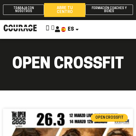
ABRE TU
TRABAJA CON
FORMACIÓN COACHES Y
NOSOTROS
BOXES
CENTRO
ES
EN
OPEN CROSSFIT
OPEN CROSSFIT