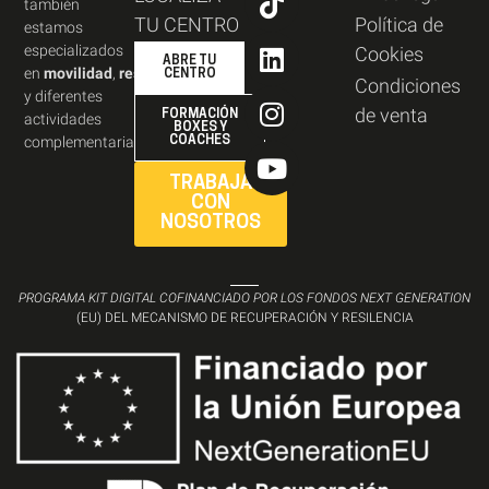
también
TU CENTRO
Política de
estamos
especializados
Cookies
ABRE TU
en
movilidad
,
resistencia
,
CENTRO
Condiciones
y diferentes
de venta
FORMACIÓN
actividades
BOXES Y
complementarias.
COACHES
TRABAJA
CON
NOSOTROS
PROGRAMA KIT DIGITAL COFINANCIADO POR LOS FONDOS NEXT GENERATION
(EU) DEL MECANISMO DE RECUPERACIÓN Y RESILENCIA