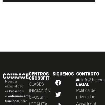
CENTROS
SIGUENOS
CONTACTO
CROSSFIT
info@becour
Nuestra
CLASES
LEGAL
especialidad
Política de
INICIACIÓN
es
CrossFit
y
el
entrenamiento
privacidad
CROSSFIT
funcional
, pero
Aviso legal
LOCALIZA